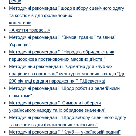
речах
Методичні рекомендації щодо вибору сценічного одягу
та костюмів для фольклорних
колективів
«А життя триває…»
Методичні рекомендації “Зимові традиції та звичаї
Українців”
.
Методичні рекомендації “Народна обрядовість як
першооснова постановочних масових дійств “
Методичний рекомендації “Орієнтир для клубних
працівниківз організації культурно-масових заходів “(до
200 річниці від дня народження Т.Г.Шевченка)
Методичні рекомендації “Щодо роботи з релегійними
сюжетами
“
Методичні рекомендації “Символи і обереги
українського народу та їх обрядове значення”.
Методичні рекомендації “Щодо вибору сценічного одягу
та костюмів для фольклорних колективів”.
Методичні рекомендації “Клуб — українській родині”