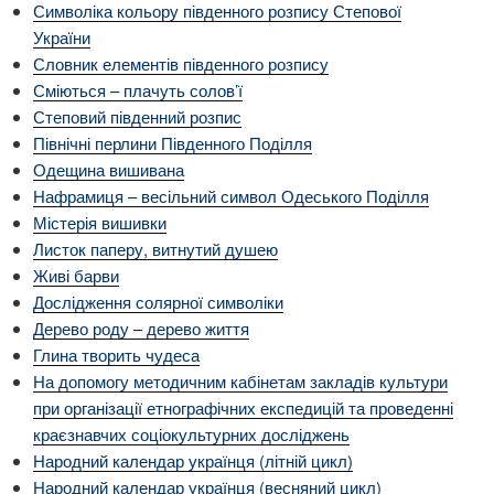
Символіка кольору південного розпису Степової
України
Словник елементів південного розпису
Сміються – плачуть солов’ї
Степовий південний розпис
Північні перлини Південного Поділля
Одещина вишивана
Нафрамиця – весільний символ Одеського Поділля
Містерія вишивки
Листок паперу, витнутий душею
Живі барви
Дослідження солярної символіки
Дерево роду – дерево життя
Глина творить чудеса
На допомогу методичним кабінетам закладів культури
при організації етнографічних експедицій та проведенні
краєзнавчих соціокультурних досліджень
Народний календар українця (літній цикл)
Народний календар українця (весняний цикл)