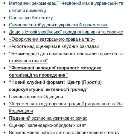
Методичні рекомендації “Червоний мак в українській та
світовій символіці”
.
Слово про Автентику
Символи світобудови в українській орнаментиці
Дещо з історії української народної вишивки та сорочки
«Оформлення авторського права на твір»
«Робота над сценарієм в клубних закладах »
“Рекомендаціїї для правильного написання проектів та
отримання грантів”
“Фестивалі народної творчості:
методика
організації та проведення”
“Новий клубний формат:
Центр (Простір)
соціокультурної активності громад”
Глиняна іграшка Одещини
Збереження та відтворення традиції ритуального хліба
Кодимщини
Південний розпис на ужиткових речах
Сценарії календарно-обрядових свят
Впровадження роботи дитячого фольклорного театру