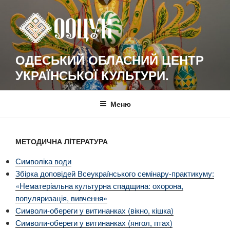
Перейти
к
содержимому
ОДЕСЬКИЙ ОБЛАСНИЙ ЦЕНТР
УКРАЇНСЬКОЇ КУЛЬТУРИ.
Меню
МЕТОДИЧНА ЛIТЕРАТУРА
Символіка води
Збірка доповідей Всеукраїнського семінару-практикуму:
«Нематеріальна культурна спадщина: охорона,
популяризація, вивчення»
Символи-обереги у витинанках (вікно, кішка)
Символи-обереги у витинанках (янгол, птах)