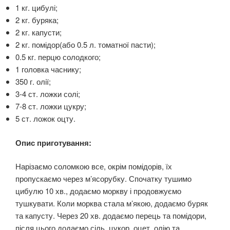
1 кг. цибулі;
2 кг. буряка;
2 кг. капусти;
2 кг. помідор(або 0.5 л. томатної пасти);
0.5 кг. перцю солодкого;
1 головка часнику;
350 г. олії;
3-4 ст. ложки солі;
7-8 ст. ложки цукру;
5 ст. ложок оцту.
Опис приготування:
Нарізаємо соломкою все, окрім помідорів, їх
пропускаємо через м’ясорубку. Спочатку тушимо
цибулю 10 хв., додаємо моркву і продовжуємо
тушкувати. Коли морква стала м’якою, додаємо буряк
та капусту. Через 20 хв. додаємо перець та помідори,
після цього додаємо сіль, цукор, оцет, олію та