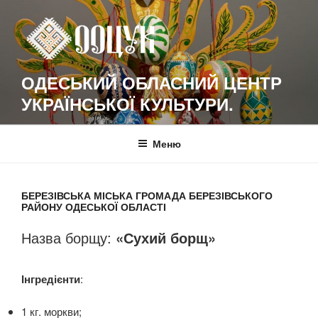
Перейти
к
содержимому
ОДЕСЬКИЙ ОБЛАСНИЙ ЦЕНТР
УКРАЇНСЬКОЇ КУЛЬТУРИ.
Меню
БЕРЕЗІВСЬКА МІСЬКА ГРОМАДА БЕРЕЗІВСЬКОГО
РАЙОНУ ОДЕСЬКОЇ ОБЛАСТІ
Назва борщу:
«Сухий борщ»
Інгредієнти
:
1 кг. моркви;