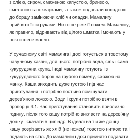
з олією, сиром, смаженою капустою, бринзою,
сметаною та шкварками, а також подавали холодною
до борщу замінюючи хліб чи оладки. Мамалигу
прийнято їсти руками. Ніхто не ріже її ножем. Мамалигу,
як правило, відривають від цілого шматка і мочають у
розтоплене масло.
У сучасному світі мамалига і досі готується в товстому
чавунному казані, для цього потрібна вода, сіль і сама
кукурудзяна крупа. Іноді мамалигу готують і з
кукурудзяного борошна грубого помелу, схожою на
манку. Каша виходить дуже густою і під час
приготування її потрібно постійно помішувати
дерев’яною ложкою. Води і крупи потрібно взяти в
пропорції 4:1. Час приготування становить приблизно
годину, після того кашу потрібно викласти на дерев’яну
дошку і скачати в циліндр. В ідеалі на тій же дошці
кашу розрізають як хліб (не ножем) товстою ниткою та і
подають на стіл. До мамалиги і досі прийнято подавати