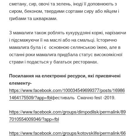
сметану, сир, овочі та зелень, іноді її доповнюють з
сиром, беконом, твердими сортами сиру або яйцем і
грибами та шкварками.
З мамалиги також роблять кукурудзяні коржі, нарізаючи
і підсмажуючи її на маслі або на смальці. Історично
мамалига була і є основною селянською їжею, але в
останні роки мамалига придбала статус високоякісної
страви і подається у багатьох ресторанах.
Посилання на електронні ресурси, які присвячені
елементу-
https://www.facebook.com/100034549699377/posts/16986
1464175509/?app=fbl
фестиваль Смачно fest -2019.
https://www.facebook.com/groups/dimpodilsk/permalink/89
7010554009346/?app=fbl
https://www.facebook.com/groups/kotovsklife/permalink/66