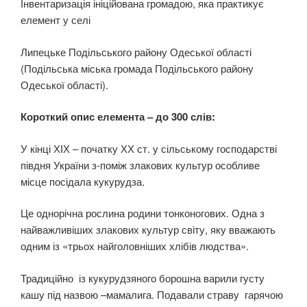
Інвентаризація ініційована громадою, яка практикує
елемент у селі
Липецьке Подільського району Одеської області
(Подільська міська громада Подільського району
Одеської області).
Короткий опис елемента – до 300 слів:
У кінці ХІХ – початку ХХ ст. у сільському господарстві
півдня України з-поміж злакових культур особливе
місце посідала кукурудза.
Це однорічна рослина родини тонконогових. Одна з
найважливіших злакових культур світу, яку вважають
одним із «трьох найголовніших хлібів людства».
Традиційно із кукурудзяного борошна варили густу
кашу під назвою –мамалига. Подавали страву гарячою