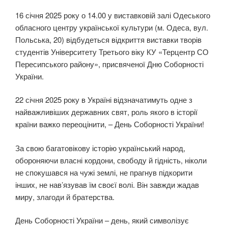
16 січня 2025 року о 14.00 у виставковій залі Одеського
обласного центру української культури (м. Одеса, вул.
Польська, 20) відбудеться відкриття виставки творів
студентів Університету Третього віку КУ «Терцентр СО
Пересипського району», присвяченої Дню Соборності
України.
22 січня 2025 року в Україні відзначатимуть одне з
найважливіших державних свят, роль якого в історії
країни важко переоцінити, – День Соборності України!
За свою багатовікову історію український народ,
обороняючи власні кордони, свободу й гідність, ніколи
не спокушався на чужі землі, не прагнув підкорити
інших, не нав’язував їм своєї волі. Він завжди жадав
миру, злагоди й братерства.
День Соборності України – день, який символізує