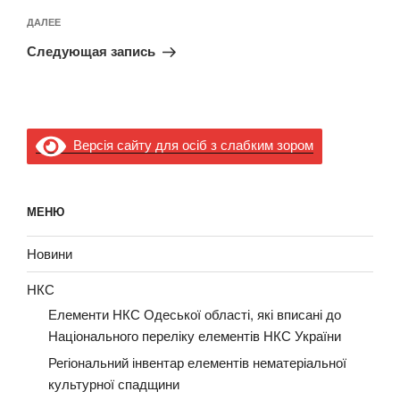
Следующая
ДАЛЕЕ
запись
Следующая запись
Версія сайту для осіб з слабким зором
МЕНЮ
Новини
НКС
Елементи НКС Одеської області, які вписані до
Національного переліку елементів НКС України
Регіональний інвентар елементів нематеріальної
культурної спадщини