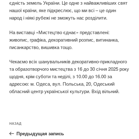
єдність земель України. Це одне з найважливіших свят
нашої країни, яке підкреслює, що ми всі – це один
народ і ніякі рубежі не зможуть нас розділити.
На виставці «Мистецтво єднає» представлені:
живопис, графіка, декоративний розпис, витинанка,
писанкарство, вишивка тощо.
Чекаємо всіх шанувальників декоративно-прикладного
та образотворчого мистецтва з 16 до 30 січня 2025 року
щодня, крім суботи та неділі, з 10.00 до 16.00 за
адресою: м. Одеса, вул. Польська, 20, Одеський
обласний центр української культури. Вхід вільний.
Навигация
Предыдущая
НАЗАД
по
запись:
записям
Предыдущая запись