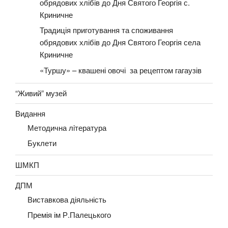
обрядових хлібів до Дня Святого Георгія с.
Криничне
Традиція приготування та споживання
обрядових хлібів до Дня Святого Георгія села
Криничне
«Туршу» – квашені овочі за рецептом гагаузів
“Живий” музей
Видання
Методична лiтература
Буклети
ШМКП
ДПМ
Виставкова діяльність
Премія ім Р.Палецького