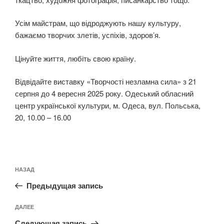
Усім майстрам, що відроджують нашу культуру,
бажаємо творчих злетів, успіхів, здоров’я.
Цінуйте життя, любіть свою країну.
Відвідайте виставку «Творчості незламна сила» з 21
серпня до 4 вересня 2025 року. Одеський обласний
центр української культури, м. Одеса, вул. Польська,
20, 10.00 – 16.00
Навигация
Предыдущая
НАЗАД
по
запись:
записям
Предыдущая запись
Следующая
ДАЛЕЕ
запись
Следующая запись