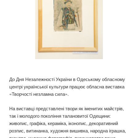
До Дня Незалежності України в Одеському обласному
центрі української культури працює обласна виставка
«Творчості незламна сила».
На виставці представлені твори як
іменитих майстрів,
так і молодого покоління талановитої Одещини:
живопис, графіка, кераміка, іконопис, декоративний
розпис, витинанка, художня вишивка, народна іграшка,
ткацтво, художня фотографія, писанкарство тощо.