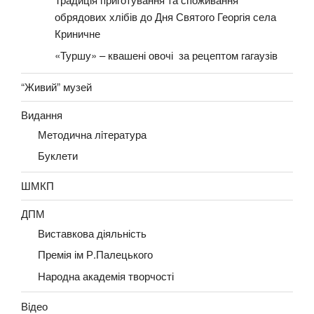
обрядових хлібів до Дня Святого Георгія села
Криничне
«Туршу» – квашені овочі за рецептом гагаузів
“Живий” музей
Видання
Методична лiтература
Буклети
ШМКП
ДПМ
Виставкова діяльність
Премія ім Р.Палецького
Народна академія творчості
Вiдео