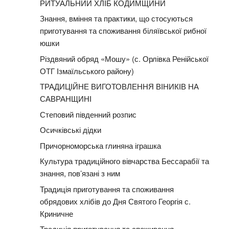
РИТУАЛЬНИЙ ХЛІБ КОДИМЩИНИ
Знання, вміння та практики, що стосуються
приготування та споживання біляївської рибної
юшки
Різдвяний обряд «Мошу» (с. Орлівка Ренійської
ОТГ Ізмаїльського району)
ТРАДИЦІЙНЕ ВИГОТОВЛЕННЯ ВІНИКІВ НА
САВРАНЩИНІ
Степовий південний розпис
Осичківські дідки
Причорноморська глиняна іграшка
Культура традиційного вівчарства Бессарабії та
знання, пов’язані з ним
Традиція приготування та споживання
обрядових хлібів до Дня Святого Георгія с.
Криничне
Традиція приготування та споживання