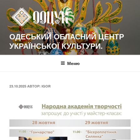
Перейти
к
содержимому
ОДЕСЬКИЙ ОБЛАСНИЙ ЦЕНТР
УКРАЇНСЬКОЇ КУЛЬТУРИ.
Меню
ОПУБЛИКОВАНО
23.10.2025
АВТОР:
IGOR