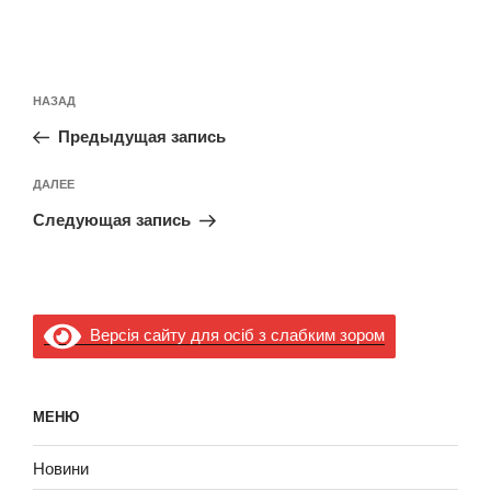
Навигация
Предыдущая
НАЗАД
по
запись:
записям
Предыдущая запись
Следующая
ДАЛЕЕ
запись
Следующая запись
Версія сайту для осіб з слабким зором
МЕНЮ
Новини