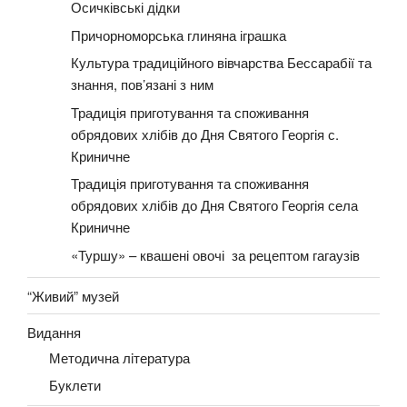
Осичківські дідки
Причорноморська глиняна іграшка
Культура традиційного вівчарства Бессарабії та
знання, пов’язані з ним
Традиція приготування та споживання
обрядових хлібів до Дня Святого Георгія с.
Криничне
Традиція приготування та споживання
обрядових хлібів до Дня Святого Георгія села
Криничне
«Туршу» – квашені овочі за рецептом гагаузів
“Живий” музей
Видання
Методична лiтература
Буклети