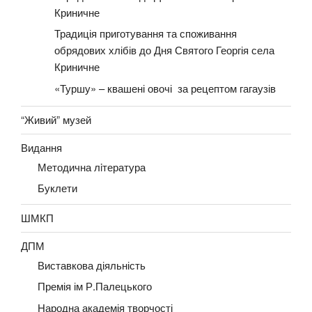
Криничне
Традиція приготування та споживання
обрядових хлібів до Дня Святого Георгія села
Криничне
«Туршу» – квашені овочі за рецептом гагаузів
“Живий” музей
Видання
Методична лiтература
Буклети
ШМКП
ДПМ
Виставкова діяльність
Премія ім Р.Палецького
Народна академія творчості