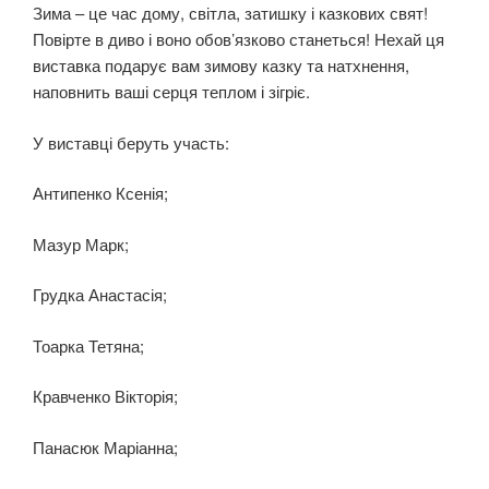
Зима – це час дому, світла, затишку і казкових свят!
Повірте в диво і воно обов’язково станеться! Нехай ця
виставка подарує вам зимову казку та натхнення,
наповнить ваші серця теплом і зігріє.
У виставці беруть участь:
Антипенко Ксенія;
Мазур Марк;
Грудка Анастасія;
Тоарка Тетяна;
Кравченко Вікторія;
Панасюк Маріанна;