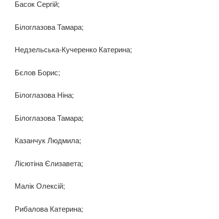
Басок Сергій;
Білоглазова Тамара;
Недзельська-Кучеренко Катерина;
Бєлов Борис;
Білоглазова Ніна;
Білоглазова Тамара;
Казанчук Людмила;
Лісютіна Єлизавета;
Малік Олексій;
Рибалова Катерина;