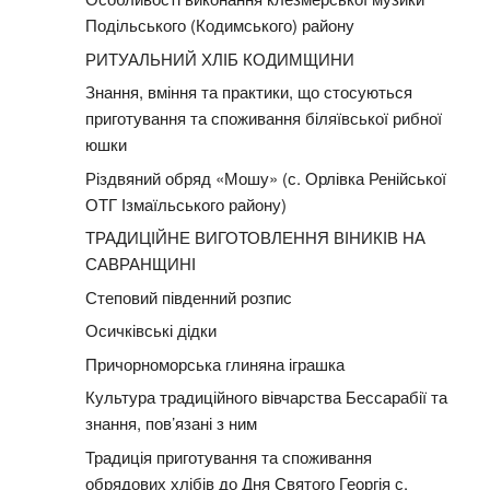
Подільського (Кодимського) району
РИТУАЛЬНИЙ ХЛІБ КОДИМЩИНИ
Знання, вміння та практики, що стосуються
приготування та споживання біляївської рибної
юшки
Різдвяний обряд «Мошу» (с. Орлівка Ренійської
ОТГ Ізмаїльського району)
ТРАДИЦІЙНЕ ВИГОТОВЛЕННЯ ВІНИКІВ НА
САВРАНЩИНІ
Степовий південний розпис
Осичківські дідки
Причорноморська глиняна іграшка
Культура традиційного вівчарства Бессарабії та
знання, пов’язані з ним
Традиція приготування та споживання
обрядових хлібів до Дня Святого Георгія с.