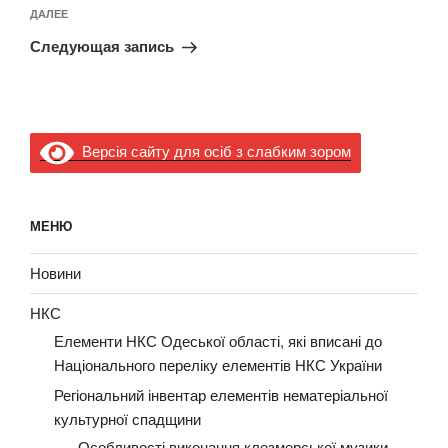
Следующая
ДАЛЕЕ
запись
Следующая запись
Версія сайту для осіб з слабким зором
МЕНЮ
Новини
НКС
Елементи НКС Одеської області, які вписані до
Національного переліку елементів НКС України
Регіональний інвентар елементів нематеріальної
культурної спадщини
Особливості виконання клезмерської музики