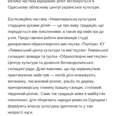
Велика частина відібраних робіт експонується в
Одеському обласному центрі української культури.
Експозиційна частина «Нематеріальна культурна
спадщина руками дітей» — це про живу традицію, що
передається між поколіннями, а також від майстра до
учня. Представлені роботи вихованців студії
декоративно-образотворчого мистецтва «Палітра» КУ
«Лиманський центр культури та мистецтва» Лиманської
селищної громади та гуртка «Образотворче мистецтво»
Центру культури та дозвілля Великодолинської
селищної ради. Дуже важливо, що під керівництвом
практикуючих майстрів — носіїв діти опановують
витинанку, писанковий розпис, різьбу по дереву,
причорноморську глиняну іграшку-свищик, степовий
південний розпис. Саме так традиція живе в майбутніх
поколіннях: діти зберігають народні ремесла Одещини і
формують власну культурну ідентичність у такі
непрості часи.