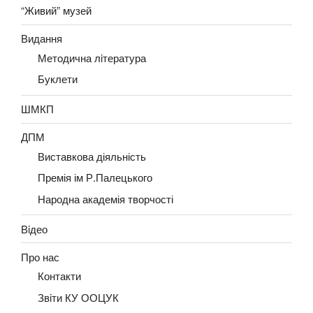
“Живий” музей
Видання
Методична лiтература
Буклети
ШМКП
ДПМ
Виставкова діяльність
Премія ім Р.Палецького
Народна академія творчості
Вiдео
Про нас
Контакти
Звiти КУ ООЦУК