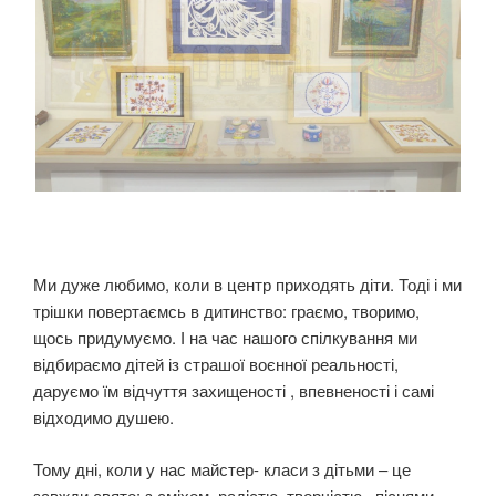
Ми дуже любимо, коли в центр приходять діти. Тоді і ми
трішки повертаємсь в дитинство: граємо, творимо,
щось придумуємо. І на час нашого спілкування ми
відбираємо дітей із страшої воєнної реальності,
даруємо їм відчуття захищеності , впевненості і самі
відходимо душею.
Тому дні, коли у нас майстер- класи з дітьми – це
завжди свято: з сміхом, радістю, творчістю , піснями.