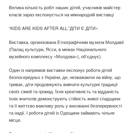
Велика кількість робіт наших дітей, учасників майстер
класів зараз експонується на міжнародній виставці
“KIDS ARE KIDS AFTER ALL.”ДІТИ Є ДІТИ»
Виставка, організована Етнографічним музеєм Молдавії
(Палац культури, Ясси, в межах Національного
музейного комплексу «Молдова»), об’єднує).
Один із напрямків виставки експонує роботи дітей
безпосередньо з України, де, незважаючи на війну, що
триває, діти продовжують вивчати культурні традиції
своїх сімей та громад. Їхня креативність та відданість
їхніх вчителів демонструють стійкість живої спадщини
та її життєво важливу роль у вихованні безперервності
та надії. І роботи дітей із Одещини займають чільне
місце.