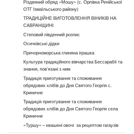
Різдвяний обряд «Мошу» (с. Орлівка Ренійської
ОТГ Ізмаїльського району)
ТРАДИЦІЙНЕ ВИГОТОВЛЕННЯ ВІНИКІВ НА
САВРАНЩИНІ
Степовий південний розпис
Осичківські дідки
Причорноморська глиняна іграшка
Культура традиційного вівчарства Бессарабії та
знання, пов’язані з ним
Традиція приготування та споживання
обрядових хлібів до Дня Святого Георгія с.
Криничне
Традиція приготування та споживання
обрядових хлібів до Дня Святого Георгія села
Криничне
«Туршу» – квашені овочі за рецептом гагаузів