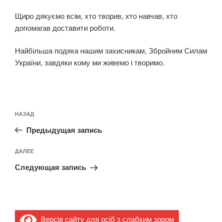
Щиро дякуємо всім, хто творив, хто навчав, хто
допомагав доставити роботи.
Найбільша подяка нашим захисникам, Збройним Силам
України, завдяки кому ми живемо і творимо.
Навигация
Предыдущая
НАЗАД
по
запись:
записям
Предыдущая запись
Следующая
ДАЛЕЕ
запись
Следующая запись
Версія сайту для осіб з слабким зором