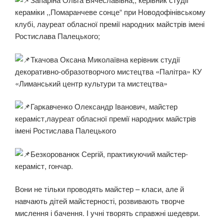
кераміки ,,Помаранчеве сонце“ при Новодофінівському
клубі, лауреат обласної премії народних майстрів імені
Ростислава Палецького;
Ткачова Оксана Миколаївна керівник студії
декоративно-образотворчого мистецтва «Палітра» КУ
«Лиманський центр культури та мистецтва»
Гаркавченко Олександр Іванович, майстер
кераміст,лауреат обласної премії народних майстрів
імені Ростислава Палецького
Безкорованюк Сергій, практикуючий майстер-
кераміст, гончар.
Вони не тільки проводять майстер – класи, але й
навчають дітей майстерності, розвивають творче
мислення і бачення. І учні творять справжні шедеври.