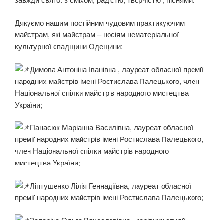
Дякуємо нашим постійним чудовим практикуючим
майстрам, які майстрам – носіям нематеріальної
культурної спадщини Одещини:
Димова Антоніна Іванівна , лауреат обласної премії
народних майстрів імені Ростислава Палецького, член
Національної спілки майстрів народного мистецтва
України;
Панасюк Маріанна Василівна, лауреат обласної
премії народних майстрів імені Ростислава Палецького,
член Національної спілки майстрів народного
мистецтва України;
Ліптушенко Лілія Геннадіївна, лауреат обласної
премії народних майстрів імені Ростислава Палецького;
Запаріна Ольга Вячеславівна,, керівник студії