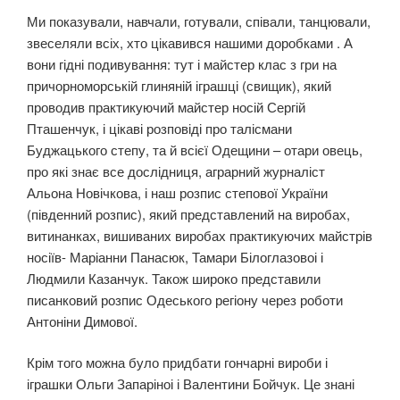
Ми показували, навчали, готували, співали, танцювали,
звеселяли всіх, хто цікавився нашими доробками . А
вони гідні подивування: тут і майстер клас з гри на
причорноморській глиняній іграшці (свищик), який
проводив практикуючий майстер носій Сергій
Пташенчук, і цікаві розповіді про талісмани
Буджацького степу, та й всієї Одещини – отари овець,
про які знає все дослідниця, аграрний журналіст
Альона Новічкова, і наш розпис степової України
(південний розпис), який представлений на виробах,
витинанках, вишиваних виробах практикуючих майстрів
носіїв- Маріанни Панасюк, Тамари Білоглазовоі і
Людмили Казанчук. Також широко представили
писанковий розпис Одеського регіону через роботи
Антоніни Димової.
Крім того можна було придбати гончарні вироби і
іграшки Ольги Запаріноі і Валентини Бойчук. Це знані