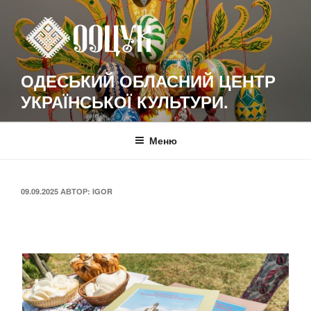
Перейти
к
содержимому
ОДЕСЬКИЙ ОБЛАСНИЙ ЦЕНТР
УКРАЇНСЬКОЇ КУЛЬТУРИ.
Меню
ОПУБЛИКОВАНО
09.09.2025
АВТОР:
IGOR