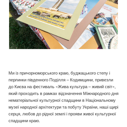
Ми із причорноморського краю, буджацького степу і
перлинки південного Поділля – Кодимщини, привезли
до Києва на фестиваль «Жива культура – живий світ»,
який проходить в рамках відзначення Міжнародного дня
нематеріальної культурної спадщини в Національному
музеї народної архітектури та побуту України, наші щирі
серця, любов до рідної землі і прояви живої культурної
спадщини краю.