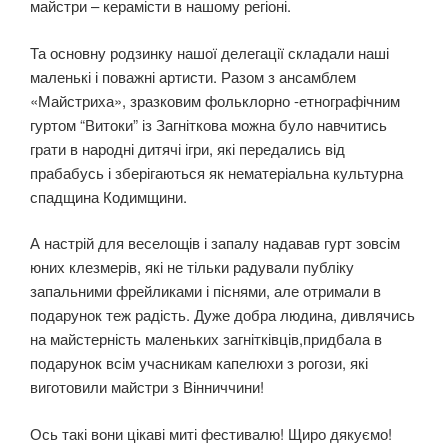
майстри – керамісти в нашому регіоні.
Та основну родзинку нашої делегації складали наші
маленькі і поважні артисти. Разом з ансамблем
«Майстриха», зразковим фольклорно -етнографічним
гуртом “Витоки” із Загніткова можна було навчитись
грати в народні дитячі ігри, які передались від
прабабусь і зберігаються як нематеріальна культурна
спадщина Кодимщини.
А настрій для веселощів і запалу надавав гурт зовсім
юних клезмерів, які не тільки радували публіку
запальними фрейликами і піснями, але отримали в
подарунок теж радість. Дуже добра людина, дивлячись
на майстерність маленьких загнітківців,придбала в
подарунок всім учасникам капелюхи з рогози, які
виготовили майстри з Вінниччини!
Ось такі вони цікаві миті фестивалю! Щиро дякуємо!