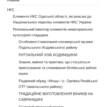
НКС
Елементи НКС Одеської області, які вписані до
Національного переліку елементів НКС України
Регіональний інвентар елементів нематеріальної
культурної спадщини
Особливості виконання клезмерської музики
Подільського (Кодимського) району
РИТУАЛЬНИЙ ХЛІБ КОДИМЩИНИ
Знання, вміння та практики, що стосуються
приготування та споживання біляївської рибної
юшки
Різдвяний обряд «Мошу» (с. Орлівка Ренійської
ОТГ Ізмаїльського району)
ТРАДИЦІЙНЕ ВИГОТОВЛЕННЯ ВІНИКІВ НА
САВРАНЩИНІ
Степовий південний розпис