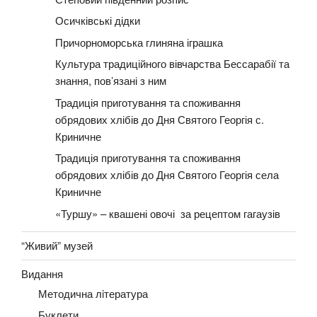
Осичківські дідки
Причорноморська глиняна іграшка
Культура традиційного вівчарства Бессарабії та
знання, пов’язані з ним
Традиція приготування та споживання
обрядових хлібів до Дня Святого Георгія с.
Криничне
Традиція приготування та споживання
обрядових хлібів до Дня Святого Георгія села
Криничне
«Туршу» – квашені овочі за рецептом гагаузів
“Живий” музей
Видання
Методична лiтература
Буклети