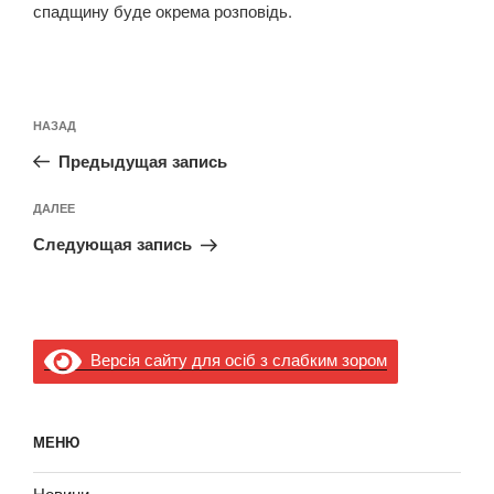
спадщину буде окрема розповідь.
Навигация
Предыдущая
НАЗАД
по
запись:
записям
Предыдущая запись
Следующая
ДАЛЕЕ
запись
Следующая запись
Версія сайту для осіб з слабким зором
МЕНЮ
Новини