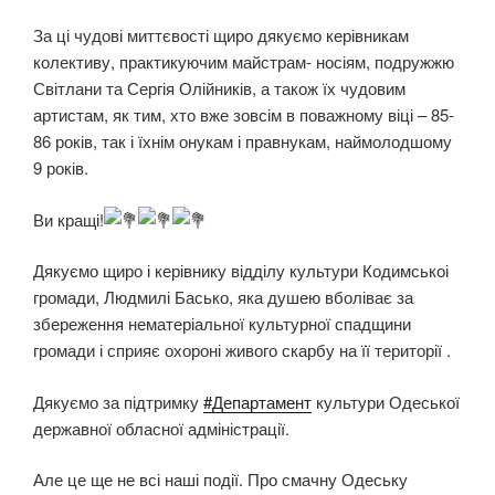
За ці чудові миттєвості щиро дякуємо керівникам
колективу, практикуючим майстрам- носіям, подружжю
Світлани та Сергія Олійників, а також їх чудовим
артистам, як тим, хто вже зовсім в поважному віці – 85-
86 років, так і їхнім онукам і правнукам, наймолодшому
9 років.
Ви кращі!
Дякуємо щиро і керівнику відділу культури Кодимськоі
громади, Людмилі Басько, яка душею вболіває за
збереження нематеріальної культурної спадщини
громади і сприяє охороні живого скарбу на її території .
Дякуємо за підтримку
#Департамент
культури Одеської
державної обласної адміністрації.
Але це ще не всі наші події. Про смачну Одеську