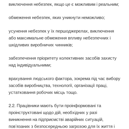
виключення небезпек, якщо це є можливим і реальним;
обмеження небезпек, яких уникнути неможливо;
усунення небезпек у їх першоджерелах, виключення
або максимальне обмеження впливу не­безпечних і
шкідливих виробничих чинників;
забезпечення пріоритету колективних засобів захисту
над індивідуальними;
врахування людського фактора, зокрема під час вибору
засобів виробництва, технології, ор­ганізації праці,
устатковання робочих місць тощо.
2.2. Працівники мають бути проінформовані та
проінструктовані щодо дій, необхідних у разі
виникнення на підприємстві аварійних ситуацій,
пов’язаних з безпосередньою загрозою для їх життя і