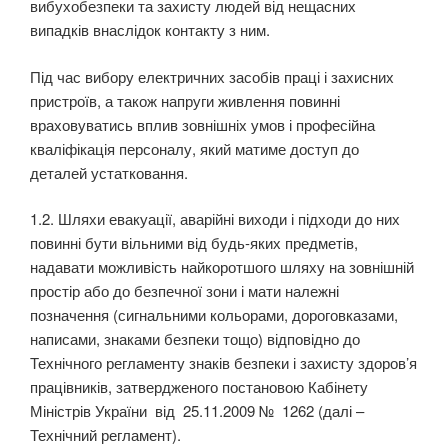
вибухобезпеки та захисту людей від нещасних
випадків внаслідок контакту з ним.
Під час вибору електричних засобів праці і захисних
пристроїв, а також напруги живлення повинні
враховуватись вплив зовнішніх умов і професійна
кваліфікація персоналу, який матиме доступ до
деталей устатковання.
1.2. Шляхи евакуації, аварійні виходи і підходи до них
повинні бути вільними від будь-яких пред­метів,
надавати можливість найкоротшого шляху на зовнішній
простір або до безпечної зони і мати належні
позначення (сигнальними кольорами, дороговказами,
написами, знаками безпеки тощо) відповідно до
Технічного регламенту знаків безпеки і захисту здоров’я
працівників, затвердженого постановою Кабінету
Міністрів України від 25.11.2009 № 1262 (далі –
Технічний регламент).