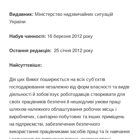
В
и
давник:
Міністерство надзвичайних ситуацій
України
Набув чинності:
16 березня 2012 року
Остання редакція:
25 січня 2012 року
Найсуттєвіше:
Дія цих Вимог поширюється на всіх суб’єктів
господарю­вання незалежно від форм власності та видів
діяльності й зобов’язує роботодавців створювати для
своїх праців­ників безпечні й нешкідливі умови праці
шляхом належ­ного облаштування робочих місць і
виробничих, санітар­но-побутових та інших при­міщень
на підприємстві, забезпечення безпечного
використання працівниками засобів праці та їх навчання
і залучення до вирішення пи­тань охорони праці.