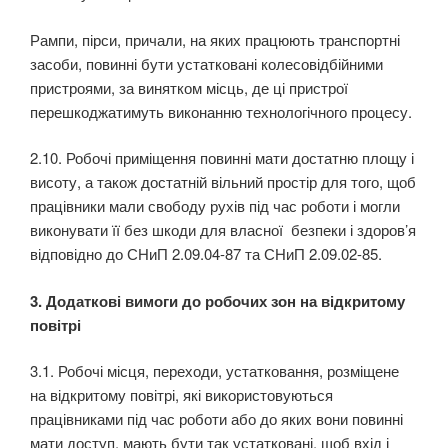
Рампи, пірси, причали, на яких працюють транспортні
засоби, повинні бути устатковані колесо­відбійними
пристроями, за винятком місць, де ці пристрої
перешкоджатимуть виконанню техно­логічного процесу.
2.10. Робочі приміщення повинні мати достатню площу і
висоту, а також достатній вільний простір для того, щоб
працівники мали свободу рухів під час роботи і могли
виконувати її без шкоди для власної безпеки і здоров’я
відповідно до СНиП 2.09.04-87 та СНиП 2.09.02-85.
3
. Додаткові вимоги до робочих
зон
на відкритому
повітрі
3.1. Робочі місця, переходи, устатковання, розміщене
на відкритому повітрі, які використову­ються
працівниками під час роботи або до яких вони повинні
мати доступ, мають бути так устат­ковані, щоб вхід і