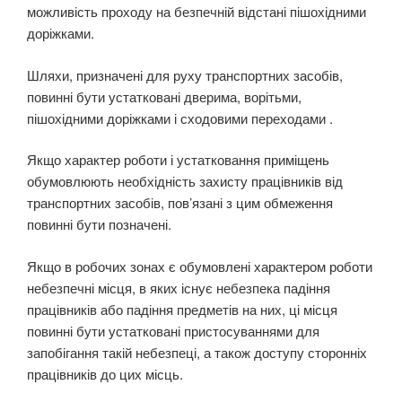
можливість проходу на безпечній відстані пішохідними
доріжками.
Шляхи, призначені для руху транспортних засобів,
повинні бути устатковані дверима, воріть­ми,
пішохідними доріжками і сходовими переходами .
Якщо характер роботи і устатковання приміщень
обумовлюють необхідність захисту праців­ників від
транспортних засобів, пов’язані з цим обмеження
повинні бути позначені.
Якщо в робочих зонах є обумовлені характером роботи
небезпечні місця, в яких існує небезпека падіння
працівників або падіння предметів на них, ці місця
повинні бути устатковані пристосування­ми для
запобігання такій небезпеці, а також доступу сторонніх
працівників до цих місць.