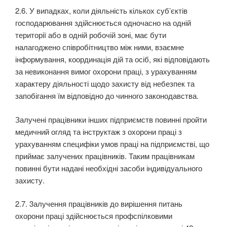
2.6. У випадках, коли діяльність кількох суб’єктів
господарювання здійснюється одночасно на одній
території або в одній робочій зоні, має бути
налагоджено співробітництво між ними, вза­ємне
інформування, координація дій та осіб, які відповідають
за невиконання вимог охорони праці, з урахуванням
характеру діяльності щодо захисту від небезпек та
запобігання їм відповідно до чинного законодавства.
Залучені працівники інших підприємств повинні пройти
медичний огляд та інструктаж з охо­рони праці з
урахуванням специфіки умов праці на підприємстві, що
приймає залучених праців­ників. Таким працівникам
повинні бути надані необхідні засоби індивідуального
захисту.
2.7. 3алучення працівників до вирішення питань
охорони праці здійснюється профспілковими