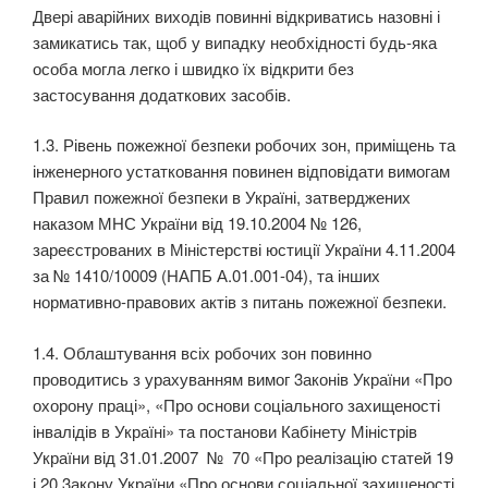
Двері аварійних виходів повинні відкриватись назовні і
замикатись так, щоб у випадку необ­хідності будь-яка
особа могла легко і швидко їх відкрити без
застосування додаткових засобів.
1.3. Рівень пожежної безпеки робочих зон, приміщень та
інженерного устатковання повинен відповідати вимогам
Правил пожежної безпеки в Україні, затверджених
наказом МНС України від 19.10.2004 № 126,
зареєстрованих в Міністерстві юстиції України 4.11.2004
за № 1410/10009 (НАПБ А.01.001-04), та інших
нормативно-правових актів з питань пожежної безпеки.
1.4. Облаштування всіх робочих зон повинно
проводитись з урахуванням вимог 3аконів Украї­ни «Про
охорону праці», «Про основи соціального захищеності
інвалідів в Україні» та постанови Кабінету Міністрів
України від 31.01.2007 № 70 «Про реалізацію статей 19
і 20 3акону України «Про основи соціальної захищеності