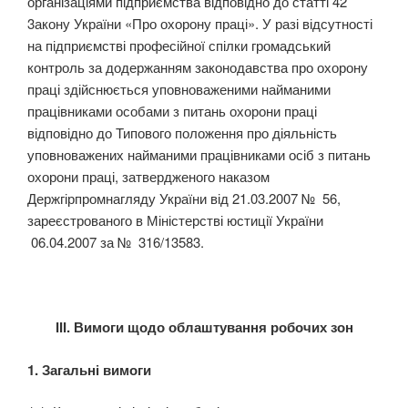
організаціями підприємства відповідно до статті 42
3акону України «Про охорону праці». У разі від­сутності
на підприємстві професійної спілки громадський
контроль за додержанням законодавства про охорону
праці здійснюється уповноваженими найманими
працівниками особами з питань охо­рони праці
відповідно до Типового положення про діяльність
уповноважених найманими працівни­ками осіб з питань
охорони праці, затвердженого наказом
Держгірпромнагляду України від 21.03.2007 № 56,
зареєстрованого в Міністерстві юстиції України
06.04.2007 за № 316/13583.
ІІІ. Вимоги щодо облаштування робочих зон
1. Загальні вимоги