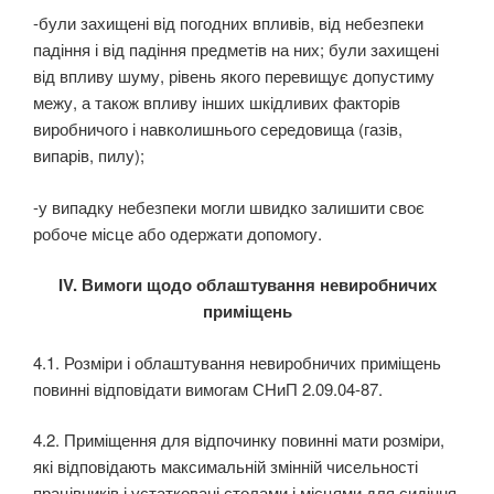
-були захищені від погодних впливів, від небезпеки
падіння і від падіння предметів на них; були захищені
від впливу шуму, рівень якого перевищує допустиму
межу, а також впливу ін­ших шкідливих факторів
виробничого і навколишнього середовища (газів,
випарів, пилу);
-у випадку небезпеки могли швидко залишити своє
робоче місце або одержати допомогу.
IV. Вимоги щодо облаштування невиробничих
приміщень
4.1. Розміри і облаштування невиробничих приміщень
повинні відповідати вимогам СНиП 2.09.04-87.
4.2. Приміщення для відпочинку повинні мати розміри,
які відповідають максимальній змінній чисельності
працівників і устатковані столами і місцями для сидіння