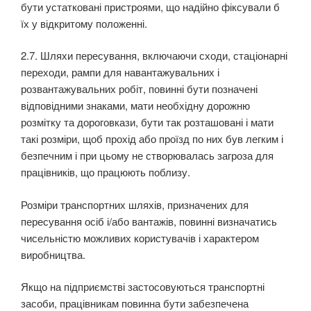
бути устатковані пристроями, що надійно фіксували б
їх у відкритому положенні.
2.7. Шляхи пересування, включаючи сходи, стаціонарні
переходи, рампи для навантажуваль­них і
розвантажувальних робіт, повинні бути позначені
відповідними знаками, мати необхідну дорожню
розмітку та дороговкази, бути так розташовані і мати
такі розміри, щоб прохід або про­їзд по них був легким і
безпечним і при цьому не створювалась загроза для
працівників, що працюють поблизу.
Розміри транспортних шляхів, призначених для
пересування осіб і/або вантажів, повинні ви­значатись
чисельністю можливих користувачів і характером
виробництва.
Якщо на підприємстві застосовуються транспортні
засоби, працівникам повинна бути забез­печена