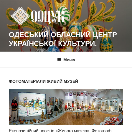
Перейти
к
содержимому
ОДЕСЬКИЙ ОБЛАСНИЙ ЦЕНТР
УКРАЇНСЬКОЇ КУЛЬТУРИ.
Меню
ФОТОМАТЕРІАЛИ ЖИВИЙ МУЗЕЙ
Експозиційний простір «Живого музею». Фотограф: