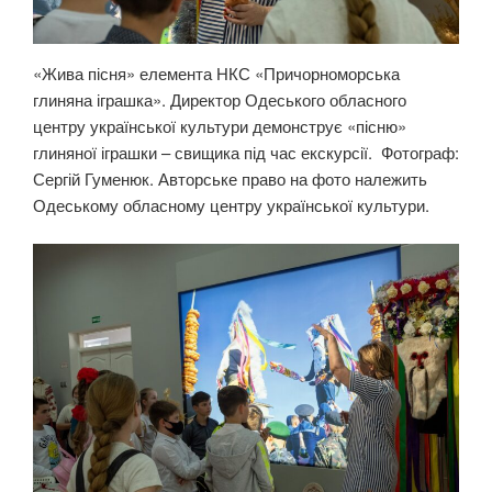
«Жива пісня» елемента НКС «Причорноморська
глиняна іграшка». Директор Одеського обласного
центру української культури демонструє «пісню»
глиняної іграшки – свищика під час екскурсії. Фотограф:
Сергій Гуменюк. Авторське право на фото належить
Одеському обласному центру української культури.