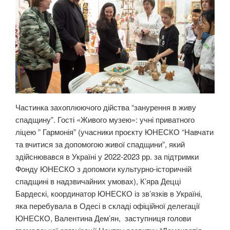
Частинка захоплюючого дійства “занурення в живу
спадщину”. Гості «Живого музею»: учні приватного
ліцею ” Гармонія” (учасники проєкту ЮНЕСКО “Навчати
та вчитися за допомогою живої спадщини”, який
здійснювався в Україні у 2022-2023 рр. за підтримки
Фонду ЮНЕСКО з допомоги культурно-історичній
спадщині в надзвичайних умовах), К’яра Децці
Бардескі, координатор ЮНЕСКО із зв’язків в Україні,
яка перебувала в Одесі в складі офіційної делегації
ЮНЕСКО, Валентина Дем’ян, заступниця голови