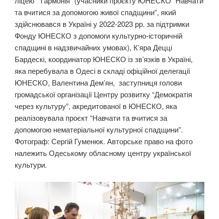
ліцею ” Гармонія” (учасники проєкту ЮНЕСКО “Навчати
та вчитися за допомогою живої спадщини”, який
здійснювався в Україні у 2022-2023 рр. за підтримки
Фонду ЮНЕСКО з допомоги культурно-історичній
спадщині в надзвичайних умовах), К’яра Децці
Бардескі, координатор ЮНЕСКО із зв’язків в Україні,
яка перебувала в Одесі в складі офіційної делегації
ЮНЕСКО, Валентина Дем’ян, заступниця голови
громадської організації Центру розвитку “Демократія
через культуру”, акредитованої в ЮНЕСКО, яка
реалізовувала проєкт “Навчати та вчитися за
допомогою нематеріальної культурної спадщини”.
Фотограф: Сергій Гуменюк. Авторське право на фото
належить Одеському обласному центру української
культури.