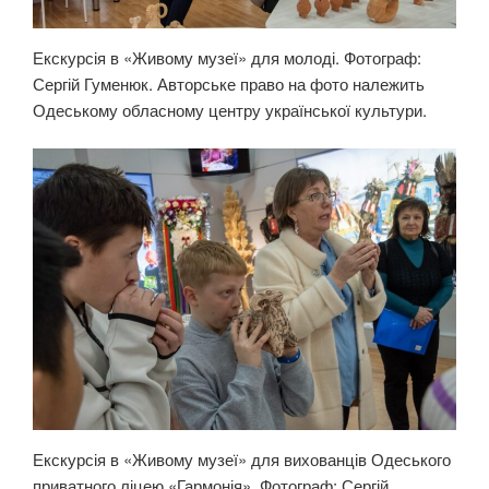
Екскурсія в «Живому музеї» для молоді. Фотограф:
Сергій Гуменюк. Авторське право на фото належить
Одеському обласному центру української культури.
Екскурсія в «Живому музеї» для вихованців Одеського
приватного ліцею «Гармонія». Фотограф: Сергій